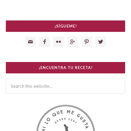
¡SÍGUEME!






¡ENCUENTRA TU RECETA!