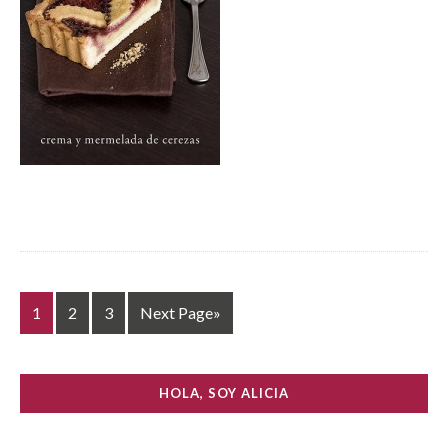
1
2
3
Next Page»
HOLA, SOY ALICIA