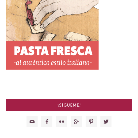
¡SÍGUEME!





