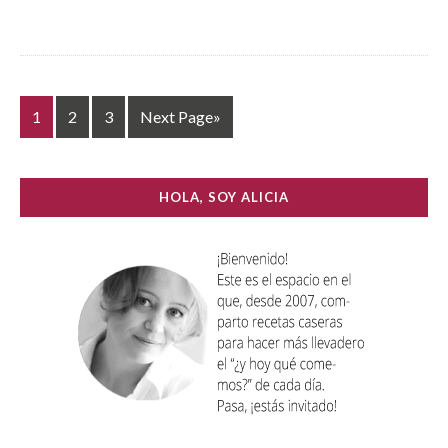
1
2
3
Next Page»
HOLA, SOY ALICIA