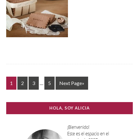
1
2
3
…
5
Next Page»
HOLA, SOY ALICIA