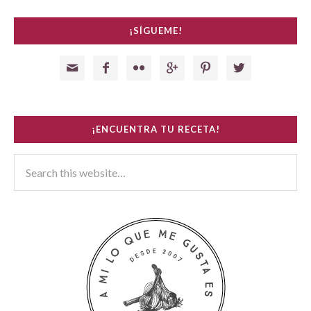
¡SÍGUEME!






¡ENCUENTRA TU RECETA!