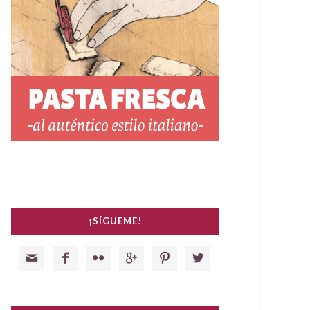
¡SÍGUEME!





