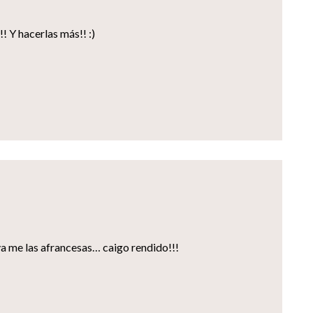
! Y hacerlas más!! :)
 ya me las afrancesas… caigo rendido!!!