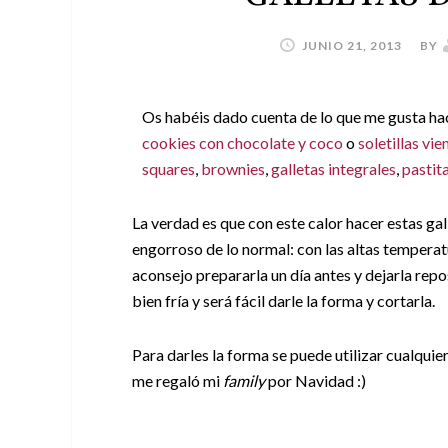
JUNIO 21, 2013
BY
Os habéis dado cuenta de lo que me gusta hace
cookies con chocolate y coco
o
soletillas vi
squares
,
brownies
,
galletas integrales
,
pastit
La verdad es que con este calor hacer estas ga
engorroso de lo normal: con las altas temperat
aconsejo prepararla un día antes y dejarla repos
bien fría y será fácil darle la forma y cortarla.
Para darles la forma se puede utilizar cualquie
me regaló mi
family
por Navidad :)