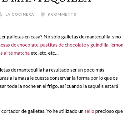
LA COCINERA
9 COMMENTS
r galletas en casa? No sólo galletas de mantequilla, sino
enesas de chocolate
,
pastitas de chocolate y guindilla
,
lemon
as al té matcha
etc, etc, etc…
lletas de mantequilla ha resultado ser un poco más
uras a la masa le cuesta conservar la forma por lo que os
ar toda la noche en el frigo, así cuando la saquéis estará
r cortador de galletas. Yo he utilizado un
sello
precioso que