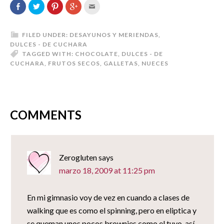
Comparte
Haz
Haz
Haz
Hac
en
clic
clic
clic
clic
Facebook
para
para
para
para
(Se
compartir
compartir
compartir
enviar
abre
en
en
en
por
en
Twitter
Pinterest
Google+
correo
FILED UNDER:
DESAYUNOS Y MERIENDAS
,
una
(Se
(Se
(Se
electrónico
DULCES - DE CUCHARA
ventana
abre
abre
abre
a
nueva)
en
en
en
un
TAGGED WITH:
CHOCOLATE
,
DULCES - DE
una
una
una
amigo
CUCHARA
,
FRUTOS SECOS
,
GALLETAS
,
NUECES
ventana
ventana
ventana
(Se
nueva)
nueva)
nueva)
abre
en
una
ventana
nueva)
COMMENTS
Zerogluten
says
marzo 18, 2009 at 11:25 pm
En mi gimnasio voy de vez en cuando a clases de
walking que es como el spinning, pero en eliptica y
se queman unos pocos brownies como el tuyo, así