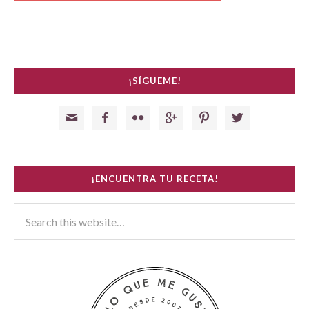
¡SÍGUEME!






¡ENCUENTRA TU RECETA!