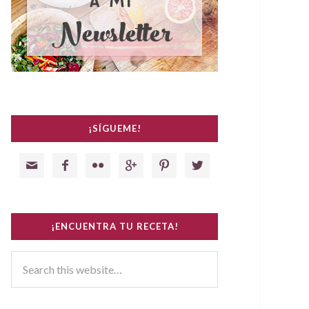
¡SÍGUEME!






¡ENCUENTRA TU RECETA!