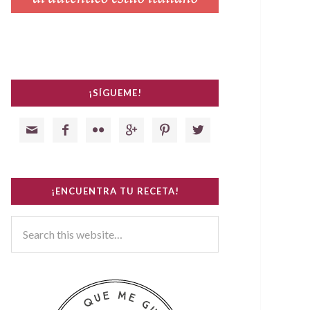
¡SÍGUEME!






¡ENCUENTRA TU RECETA!