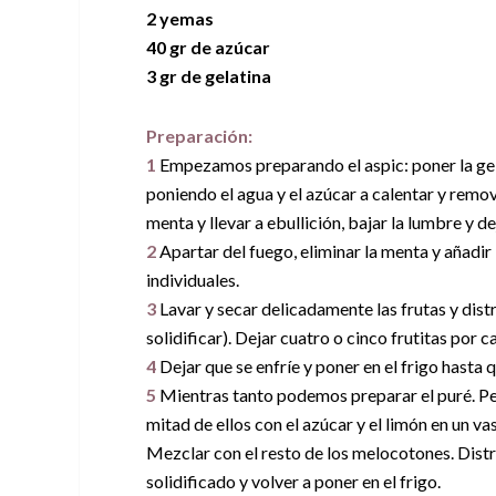
2 yemas
40 gr de azúcar
3 gr de gelatina
Preparación:
1
Empezamos preparando el aspic: poner la gela
poniendo el agua y el azúcar a calentar y remov
menta y llevar a ebullición, bajar la lumbre y 
2
Apartar del fuego, eliminar la menta y añadir 
individuales.
3
Lavar y secar delicadamente las frutas y distr
solidificar). Dejar cuatro o cinco frutitas por 
4
Dejar que se enfríe y poner en el frigo hasta 
5
Mientras tanto podemos preparar el puré. Pel
mitad de ellos con el azúcar y el limón en un v
Mezclar con el resto de los melocotones. Distrib
solidificado y volver a poner en el frigo.