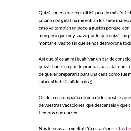
Quizás pueda parecer difícil pero lo más “difícil
cocino con gelatina me entran los siete males: q
caso va también un poco a gustos porque, con 3
muy pero que muy suave por lo que quizás un po
montar el vasito sin que se nos desmorone todo
Así que, si os animáis, ahí van un par de consej
quizás hacer un par de pruebas para dar con la 
de querer prepararla para una cena como fue mi 
saber si habrá salido o no ;)
Os dejo en compañía de uno de los postres que
de vuestras vacaciones, que descanséis y que ca
tiempos que corren.
Nos leémos a la vuelta!! Yo estaré por
estas ti