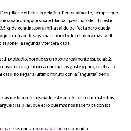
” es pillarle el hilo a la gelatina. Personalmente, siempre que
ue si sale dura, que si sale blanda, que si no sale… En este
,5 gr de gelatina, para mí ha salido perfecta pero queda
quito más no le vaya mal, sobre todo resultará más fácil
 al poner la segunda y tercera capa.
os: 1. probadlo, porque es un postre realmente especial; 2.
consistencia gelatinosa que más os guste y para, en el caso
caso, no llegar al último minuto con la “angustia” de no
 más me han entusiasmado este año. Espero que disfrutéis
rguéis las pilas, que es lo que más nos hace falta con los
erras
de las que ya
hemos hablado
un poquillo.