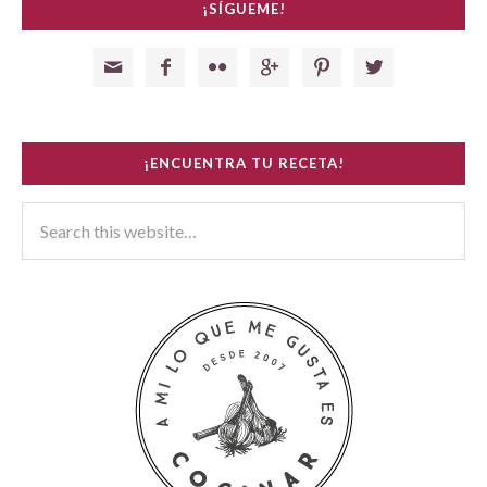
¡SÍGUEME!






¡ENCUENTRA TU RECETA!