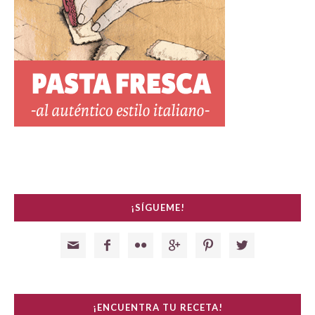
¡SÍGUEME!






¡ENCUENTRA TU RECETA!