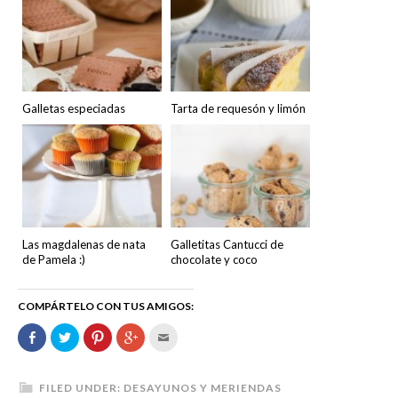
Galletas especiadas
Tarta de requesón y limón
Las magdalenas de nata
Galletitas Cantucci de
de Pamela :)
chocolate y coco
COMPÁRTELO CON TUS AMIGOS:
Comparte
Haz
Haz
Haz
Hac
en
clic
clic
clic
clic
Facebook
para
para
para
para
(Se
compartir
compartir
compartir
enviar
abre
en
en
en
por
en
Twitter
Pinterest
Google+
correo
FILED UNDER:
DESAYUNOS Y MERIENDAS