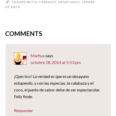
una
(Se
(Se
(Se
electrónico
TAGGED WITH:
CEREALES
,
DESAYUNOS
,
JARABE
ventana
abre
abre
abre
a
nueva)
en
en
en
un
DE ARCE
una
una
una
amigo
ventana
ventana
ventana
(Se
nueva)
nueva)
nueva)
abre
en
una
ventana
nueva)
COMMENTS
Marhya
says
octubre 18, 2014 at 5:53 pm
¡Que rico! La verdad es que es un desayuno
estupendo, y con las especias, la calabaza y el
coco, el punto de sabor debe de ser espectacular.
Feliz finde.
Responder