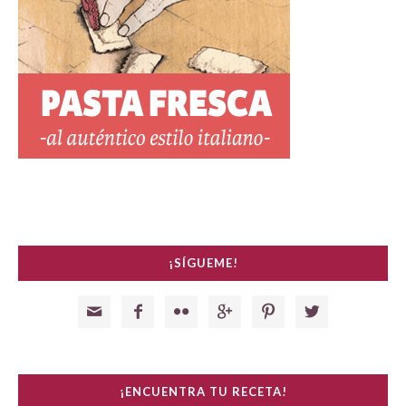
¡SÍGUEME!






¡ENCUENTRA TU RECETA!