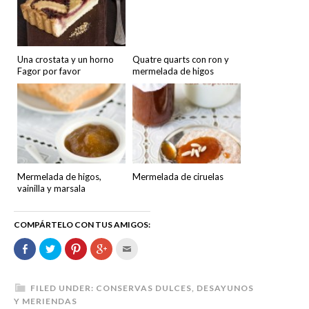
Una crostata y un horno
Quatre quarts con ron y
Fagor por favor
mermelada de higos
Mermelada de higos,
Mermelada de ciruelas
vainilla y marsala
COMPÁRTELO CON TUS AMIGOS:
Comparte
Haz
Haz
Haz
Hac
en
clic
clic
clic
clic
Facebook
para
para
para
para
(Se
compartir
compartir
compartir
enviar
abre
en
en
en
por
en
Twitter
Pinterest
Google+
correo
FILED UNDER:
CONSERVAS DULCES
,
DESAYUNOS
una
(Se
(Se
(Se
electrónico
Y MERIENDAS
ventana
abre
abre
abre
a