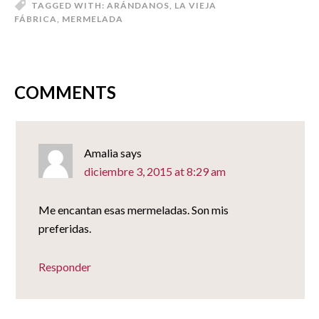
nueva)
en
en
en
un
TAGGED WITH:
ARÁNDANOS
,
LA VIEJA
una
una
una
amigo
FÁBRICA
,
MERMELADA
ventana
ventana
ventana
(Se
nueva)
nueva)
nueva)
abre
en
una
ventana
nueva)
COMMENTS
Amalia
says
diciembre 3, 2015 at 8:29 am
Me encantan esas mermeladas. Son mis
preferidas.
Responder