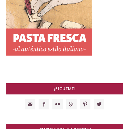
¡SÍGUEME!





