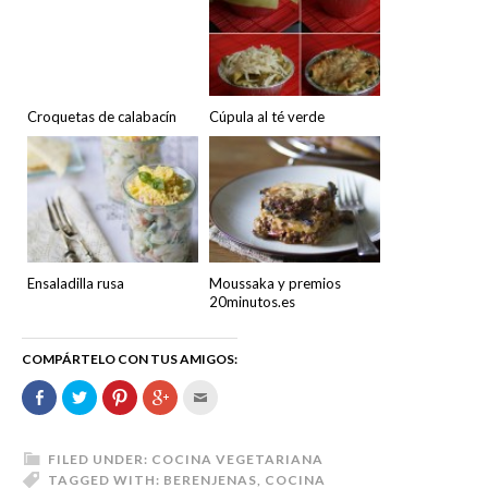
Croquetas de calabacín
Cúpula al té verde
Ensaladilla rusa
Moussaka y premios
20minutos.es
COMPÁRTELO CON TUS AMIGOS:
Comparte
Haz
Haz
Haz
Hac
en
clic
clic
clic
clic
Facebook
para
para
para
para
(Se
compartir
compartir
compartir
enviar
abre
en
en
en
por
en
Twitter
Pinterest
Google+
correo
FILED UNDER:
COCINA VEGETARIANA
una
(Se
(Se
(Se
electrónico
TAGGED WITH:
BERENJENAS
,
COCINA
ventana
abre
abre
abre
a