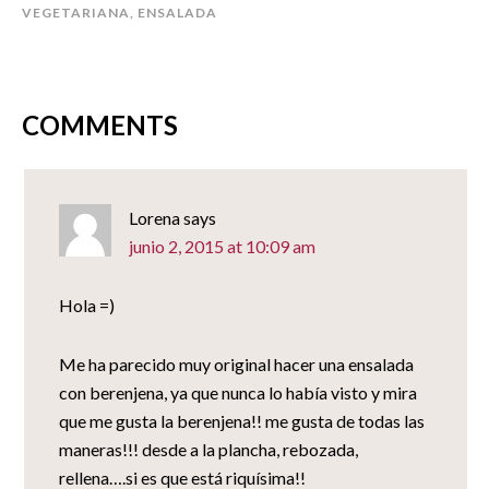
nueva)
en
en
en
un
VEGETARIANA
,
ENSALADA
una
una
una
amigo
ventana
ventana
ventana
(Se
nueva)
nueva)
nueva)
abre
en
una
ventana
nueva)
COMMENTS
Lorena
says
junio 2, 2015 at 10:09 am
Hola =)
Me ha parecido muy original hacer una ensalada
con berenjena, ya que nunca lo había visto y mira
que me gusta la berenjena!! me gusta de todas las
maneras!!! desde a la plancha, rebozada,
rellena….si es que está riquísima!!