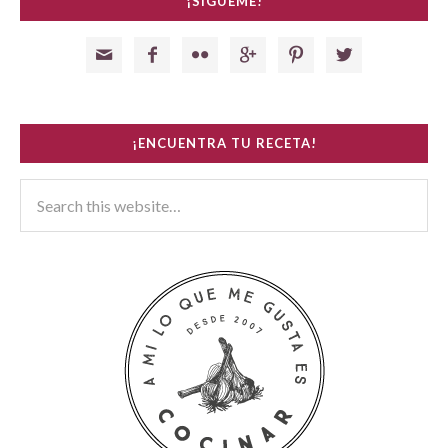
¡SÍGUEME!






¡ENCUENTRA TU RECETA!