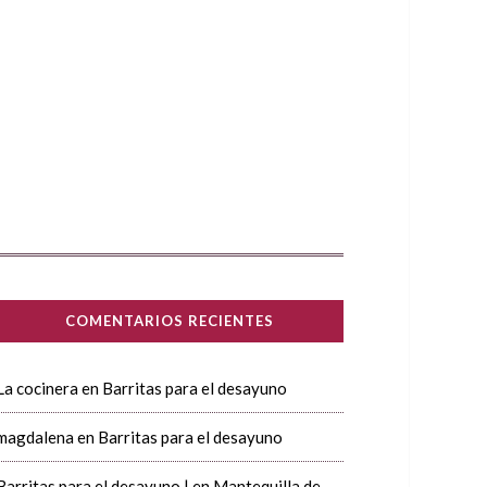
COMENTARIOS RECIENTES
La cocinera
en
Barritas para el desayuno
magdalena
en
Barritas para el desayuno
Barritas para el desayuno |
en
Mantequilla de