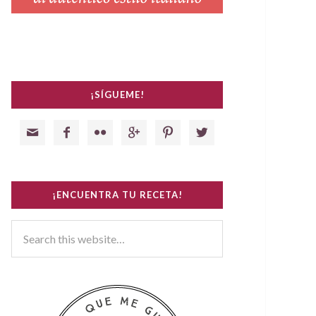
¡SÍGUEME!






¡ENCUENTRA TU RECETA!