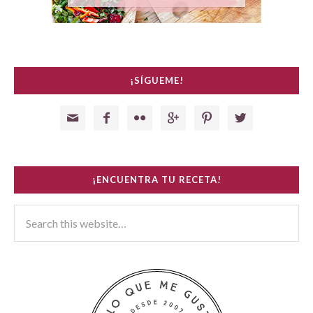
¡SÍGUEME!






¡ENCUENTRA TU RECETA!