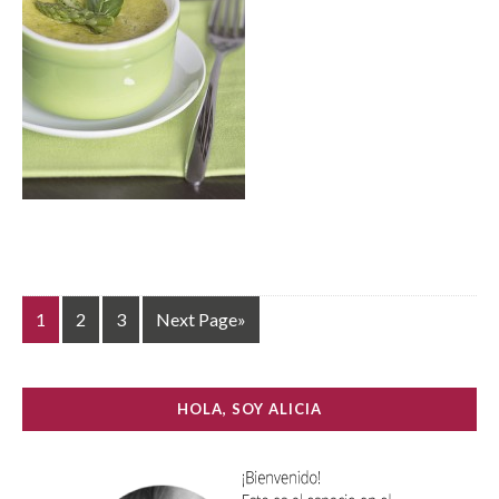
1
2
3
Next Page»
HOLA, SOY ALICIA