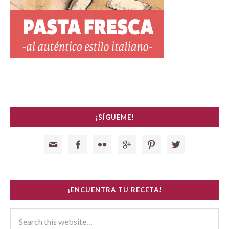
¡SÍGUEME!






¡ENCUENTRA TU RECETA!