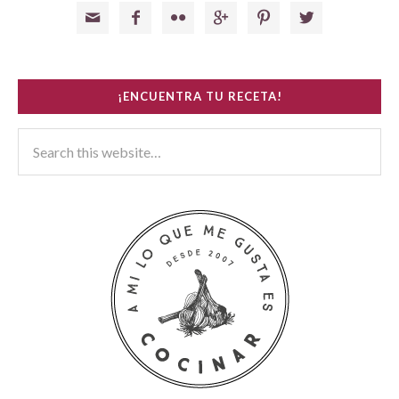






¡ENCUENTRA TU RECETA!