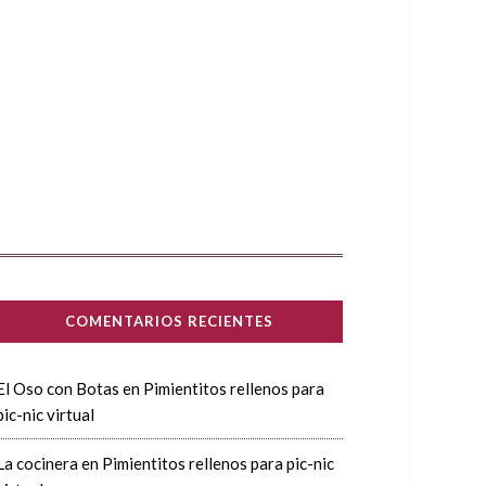
COMENTARIOS RECIENTES
El Oso con Botas
en
Pimientitos rellenos para
pic-nic virtual
La cocinera
en
Pimientitos rellenos para pic-nic