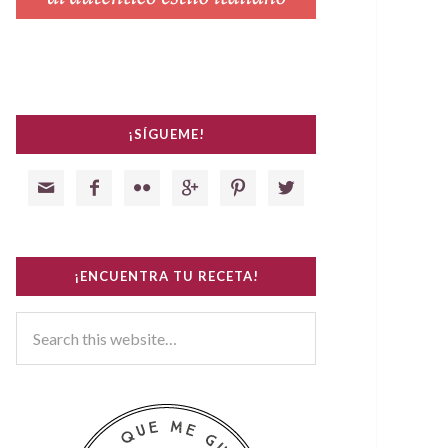
¡SÍGUEME!






¡ENCUENTRA TU RECETA!