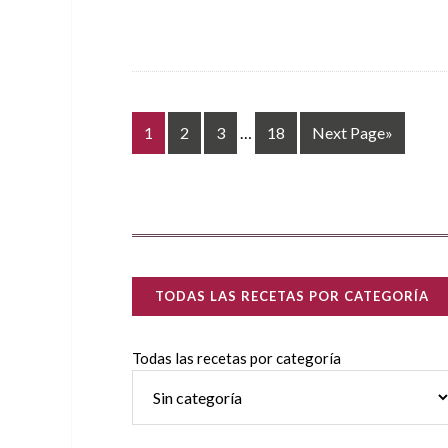
1
2
3
…
18
Next Page»
TODAS LAS RECETAS POR CATEGORÍA
Todas las recetas por categoría