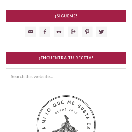
¡SÍGUEME!






¡ENCUENTRA TU RECETA!