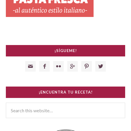
¡SÍGUEME!






¡ENCUENTRA TU RECETA!