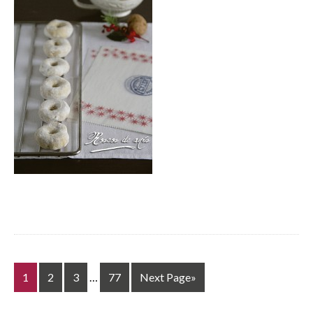
1
2
3
…
77
Next Page»