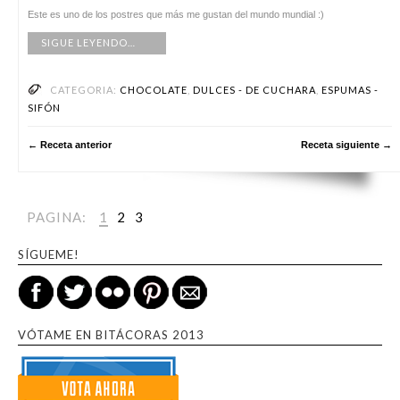
Este es uno de los postres que más me gustan del mundo mundial :)
SIGUE LEYENDO…
CATEGORIA:
CHOCOLATE
,
DULCES - DE CUCHARA
,
ESPUMAS -
SIFÓN
← Receta anterior
Receta siguiente →
PAGINA:
1
2
3
SÍGUEME!
VÓTAME EN BITÁCORAS 2013