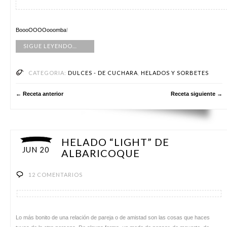
BoooOOOOooomba
!
SIGUE LEYENDO…
CATEGORIA:
DULCES - DE CUCHARA
,
HELADOS Y SORBETES
← Receta anterior
Receta siguiente →
HELADO “LIGHT” DE
JUN 20
ALBARICOQUE
12 COMENTARIOS
Lo más bonito de una relación de pareja o de amistad son las cosas que haces