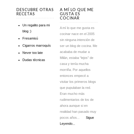
DESCUBRE OTRAS
A MÍ LO QUE ME
RECETAS
GUSTA ES
COCINAR
Un regalito para mi
A mí lo que me gusta es
blog :)
cocinar nace en el 2005
Fresamisú
sin ninguna intención de
Cigarros marroquís
ser un blog de cocina. Me
acababa de mudar a
Never too late
Milán, estaba “lejos” de
Dudas técnicas
casa y tenía mucha
morriña. Por aquellos
entonces empecé a
visitar los primeros blogs
que pupulaban la red.
Eran mucho más
rudimentarios de los de
ahora aunque si en
realidad han pasado muy
pocos años...
Sigue
Leyendo...