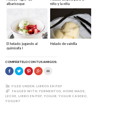
albaricoque
niño y la niña
El helado: jugando al
Helado de vainilla
quimicefa I
COMPÁRTELO CON TUS AMIGOS:
Comparte
Haz
Haz
Haz
Hac
en
clic
clic
clic
clic
Facebook
para
para
para
para
(Se
compartir
compartir
compartir
enviar
abre
en
en
en
por
en
Twitter
Pinterest
Google+
correo
FILED UNDER:
LIBROS EN PDF
una
(Se
(Se
(Se
electrónico
TAGGED WITH:
FERMENTOS
,
HOME MADE
,
ventana
abre
abre
abre
a
nueva)
en
en
en
un
LECHE
,
LIBRO EN PDF
,
YOGUR
,
YOGUR CASERO
,
una
una
una
amigo
YOGURT
ventana
ventana
ventana
(Se
nueva)
nueva)
nueva)
abre
en
una
ventana