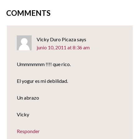
nueva)
COMMENTS
Vicky Duro Picaza
says
junio 10, 2011 at 8:36 am
Ummmmmm !!!! que rico.
El yogur es mi debilidad.
Un abrazo
Vicky
Responder