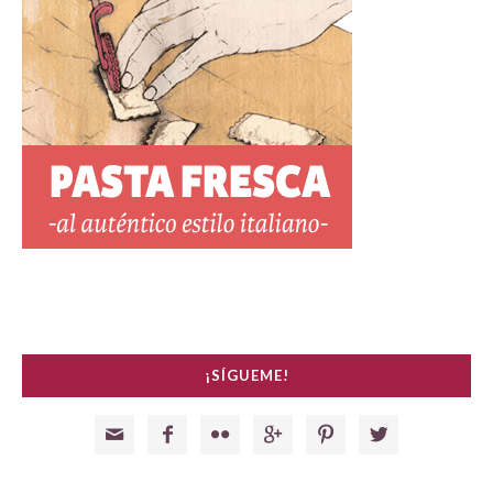
¡SÍGUEME!





