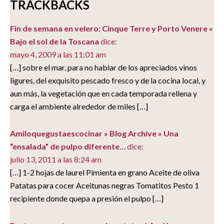
TRACKBACKS
ventana
nueva)
Fin de semana en velero: Cinque Terre y Porto Venere «
Bajo el sol de la Toscana
dice:
mayo 4, 2009 a las 11:01 am
[…] sobre el mar, para no hablar de los apreciados vinos
ligures, del exquisito pescado fresco y de la cocina local, y
aun más, la vegetación que en cada temporada rellena y
carga el ambiente alrededor de miles […]
Amiloquegustaescocinar » Blog Archive » Una
“ensalada” de pulpo diferente…
dice:
julio 13, 2011 a las 8:24 am
[…] 1-2 hojas de laurel Pimienta en grano Aceite de oliva
Patatas para cocer Aceitunas negras Tomatitos Pesto 1
recipiente donde quepa a presión el pulpo […]