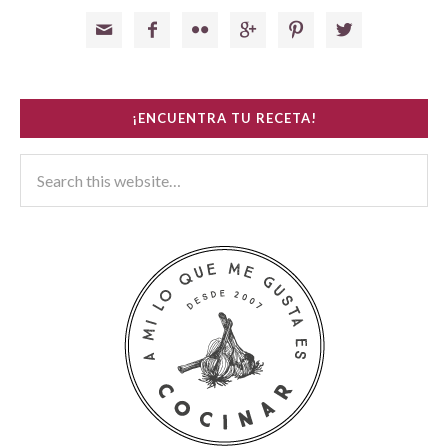






¡ENCUENTRA TU RECETA!