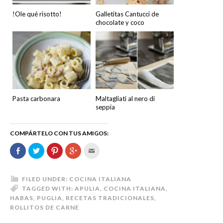
!Ole qué risotto!
Galletitas Cantucci de
chocolate y coco
Pasta carbonara
Maltagliati al nero di
seppia
COMPÁRTELO CON TUS AMIGOS:
Comparte
Haz
Haz
Haz
Hac
en
clic
clic
clic
clic
Facebook
para
para
para
para
(Se
compartir
compartir
compartir
enviar
abre
en
en
en
por
en
Twitter
Pinterest
Google+
correo
FILED UNDER:
COCINA ITALIANA
una
(Se
(Se
(Se
electrónico
TAGGED WITH:
APULIA
,
COCINA ITALIANA
,
ventana
abre
abre
abre
a
nueva)
en
en
en
un
HABAS
,
PUGLIA
,
RECETAS TRADICIONALES
,
una
una
una
amigo
ROLLITOS DE CARNE
ventana
ventana
ventana
(Se
nueva)
nueva)
nueva)
abre
en