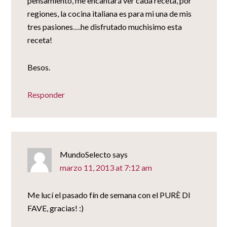
pensamiento, me encantará ver cada receta, por
regiones, la cocina italiana es para mi una de mis
tres pasiones….he disfrutado muchisimo esta
receta!
Besos.
Responder
MundoSelecto
says
marzo 11, 2013 at 7:12 am
Me lucí el pasado fín de semana con el PURÈ DI
FAVE, gracias! :)