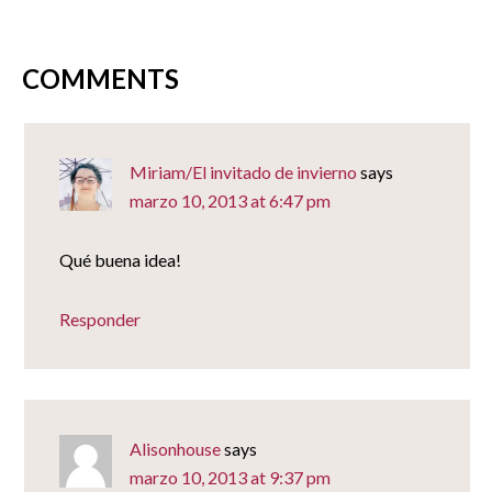
una
ventana
nueva)
COMMENTS
Miriam/El invitado de invierno
says
marzo 10, 2013 at 6:47 pm
Qué buena idea!
Responder
Alisonhouse
says
marzo 10, 2013 at 9:37 pm