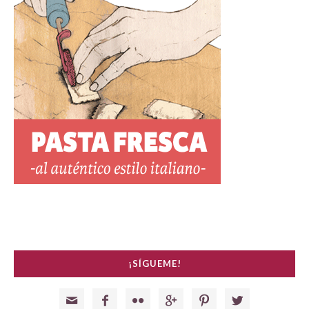
¡SÍGUEME!





