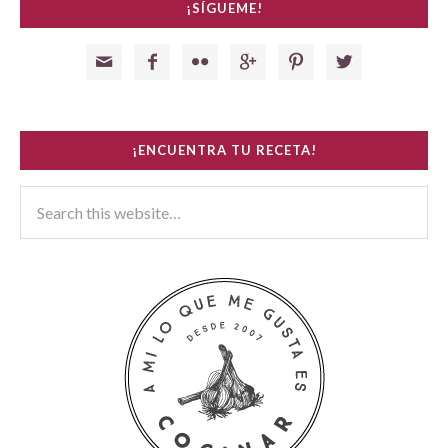
¡SÍGUEME!






¡ENCUENTRA TU RECETA!