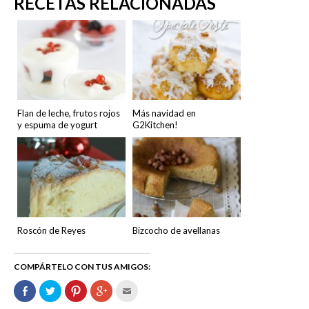
RECETAS RELACIONADAS
Flan de leche, frutos rojos
Más navidad en
y espuma de yogurt
G2Kitchen!
Roscón de Reyes
Bizcocho de avellanas
COMPÁRTELO CON TUS AMIGOS:
Comparte
Haz
Haz
Haz
Hac
en
clic
clic
clic
clic
Facebook
para
para
para
para