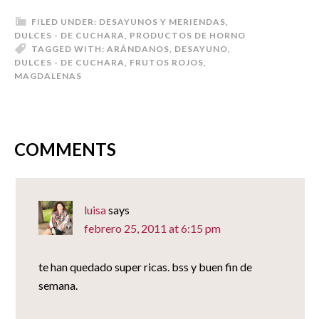
(Se
compartir
compartir
compartir
enviar
abre
en
en
en
por
en
Twitter
Pinterest
Google+
correo
FILED UNDER:
DESAYUNOS Y MERIENDAS
,
una
(Se
(Se
(Se
electrónico
DULCES - DE CUCHARA
,
PRODUCTOS DE HORNO
ventana
abre
abre
abre
a
nueva)
en
en
en
un
TAGGED WITH:
ARÁNDANOS
,
DESAYUNO
,
una
una
una
amigo
DULCES - DE CUCHARA
,
FRUTOS ROJOS
,
ventana
ventana
ventana
(Se
nueva)
nueva)
nueva)
abre
MAGDALENAS
en
una
ventana
nueva)
COMMENTS
luisa
says
febrero 25, 2011 at 6:15 pm
te han quedado super ricas. bss y buen fin de
semana.