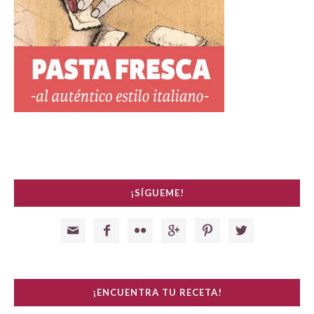
¡SÍGUEME!






¡ENCUENTRA TU RECETA!