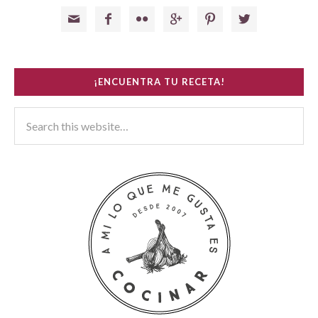






¡ENCUENTRA TU RECETA!