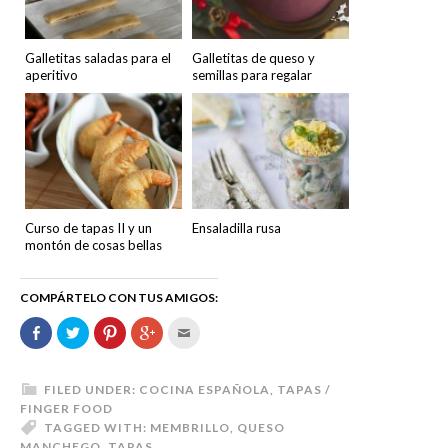
Galletitas saladas para el
Galletitas de queso y
aperitivo
semillas para regalar
Curso de tapas II y un
Ensaladilla rusa
montón de cosas bellas
COMPÁRTELO CON TUS AMIGOS:
Comparte
Haz
Haz
Haz
Hac
en
clic
clic
clic
clic
Facebook
para
para
para
para
(Se
compartir
compartir
compartir
enviar
abre
en
en
en
por
en
Twitter
Pinterest
Google+
correo
FILED UNDER:
COCINA ESPAÑOLA
,
TAPAS /
una
(Se
(Se
(Se
electrónico
FINGER FOOD
ventana
abre
abre
abre
a
nueva)
en
en
en
un
TAGGED WITH:
MEMBRILLO
,
QUESO
una
una
una
amigo
MANCHEGO
,
TAPAS