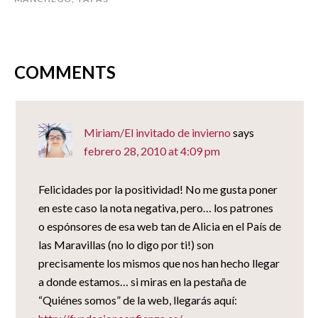
ventana
ventana
ventana
(Se
nueva)
nueva)
nueva)
abre
en
una
ventana
nueva)
COMMENTS
Miriam/El invitado de invierno
says
febrero 28, 2010 at 4:09 pm
Felicidades por la positividad! No me gusta poner
en este caso la nota negativa, pero… los patrones
o espónsores de esa web tan de Alicia en el País de
las Maravillas (no lo digo por ti!) son
precisamente los mismos que nos han hecho llegar
a donde estamos… si miras en la pestaña de
“Quiénes somos” de la web, llegarás aquí: