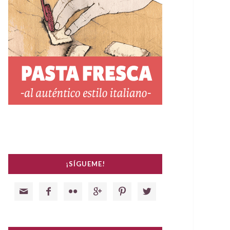
¡SÍGUEME!





