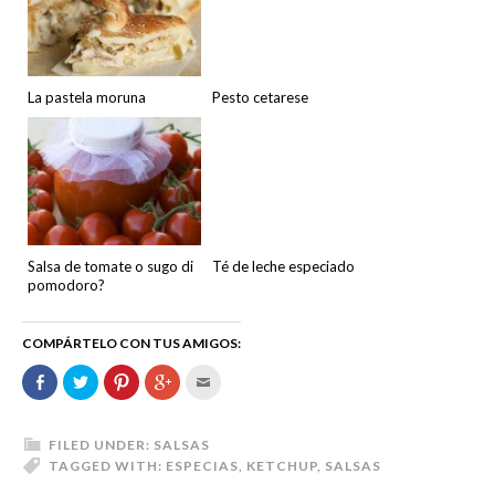
La pastela moruna
Pesto cetarese
Salsa de tomate o sugo di
Té de leche especiado
pomodoro?
COMPÁRTELO CON TUS AMIGOS:
Comparte
Haz
Haz
Haz
Hac
en
clic
clic
clic
clic
Facebook
para
para
para
para
(Se
compartir
compartir
compartir
enviar
abre
en
en
en
por
en
Twitter
Pinterest
Google+
correo
FILED UNDER:
SALSAS
una
(Se
(Se
(Se
electrónico
TAGGED WITH:
ESPECIAS
,
KETCHUP
,
SALSAS
ventana
abre
abre
abre
a
nueva)
en
en
en
un