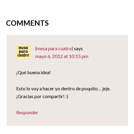
una
una
una
amigo
ventana
ventana
ventana
(Se
nueva)
nueva)
nueva)
abre
en
una
ventana
COMMENTS
nueva)
{mesa para cuatro}
says
mayo 6, 2012 at 10:15 pm
¡Qué buena idea!
Esto lo voy a hacer yo dentro de poquito… jeje.
¡Gracias por compartir! :)
Responder