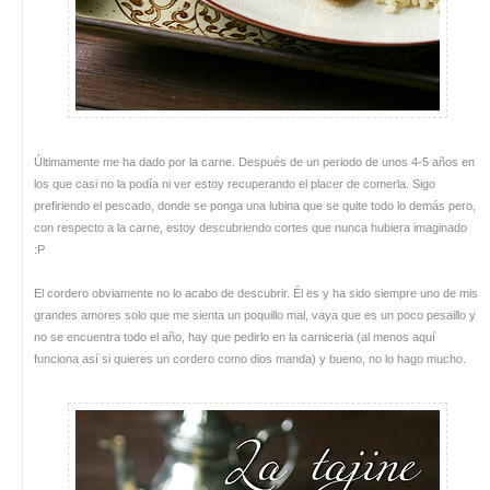
Últimamente me ha dado por la carne. Después de un periodo de unos 4-5 años en
los que casi no la podía ni ver estoy recuperando el placer de comerla. Sigo
prefiriendo el pescado, donde se ponga una lubina que se quite todo lo demás pero,
con respecto a la carne, estoy descubriendo cortes que nunca hubiera imaginado
:P
El cordero obviamente no lo acabo de descubrir. Él es y ha sido siempre uno de mis
grandes amores solo que me sienta un poquillo mal, vaya que es un poco pesaillo y
no se encuentra todo el año, hay que pedirlo en la carniceria (al menos aquí
funciona así si quieres un cordero como dios manda) y bueno, no lo hago mucho.