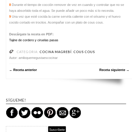
8
Durante el tiempo de cocción remover de vez en cuando y controlar que no se
haya absorbido toda el agua. Se puede añadir un poco más si lo necesita.
9
Una vez que esté cocida la carne servirla caliente con el sésamo y el huevo
cocido cortado en trocitos. Acompañar con un plato de cous cous.
Descárgate la receta en PDF:
Tajine de cordero y ciruelas pasas
CATEGORIA:
COCINA MAGREBÍ
,
COUS COUS
Autor: amiloquemegustaescocinar
← Receta anterior
Receta siguiente →
SÍGUEME!