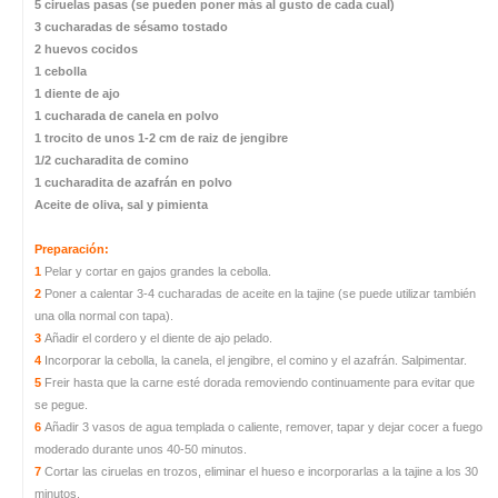
5 ciruelas pasas (se pueden poner más al gusto de cada cual)
3 cucharadas de sésamo tostado
2 huevos cocidos
1 cebolla
1 diente de ajo
1 cucharada de canela en polvo
1 trocito de unos 1-2 cm de raiz de jengibre
1/2 cucharadita de comino
1 cucharadita de azafrán en polvo
Aceite de oliva, sal y pimienta
Preparación:
1
Pelar y cortar en gajos grandes la cebolla.
2
Poner a calentar 3-4 cucharadas de aceite en la tajine (se puede utilizar también
una olla normal con tapa).
3
Añadir el cordero y el diente de ajo pelado.
4
Incorporar la cebolla, la canela, el jengibre, el comino y el azafrán. Salpimentar.
5
Freir hasta que la carne esté dorada removiendo continuamente para evitar que
se pegue.
6
Añadir 3 vasos de agua templada o caliente, remover, tapar y dejar cocer a fuego
moderado durante unos 40-50 minutos.
7
Cortar las ciruelas en trozos, eliminar el hueso e incorporarlas a la tajine a los 30
minutos.