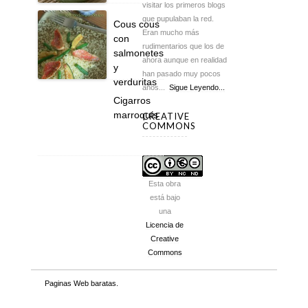
visitar los primeros blogs
que pupulaban la red.
Cous cous
Eran mucho más
con
rudimentarios que los de
salmonetes
ahora aunque en realidad
y
han pasado muy pocos
verduritas
años...
Sigue Leyendo...
Cigarros
marroquís
CREATIVE
COMMONS
Esta obra
está bajo
una
Licencia de
Creative
Commons
Paginas Web baratas
.