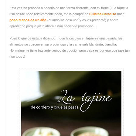
Esta vez he probado a hacerlo de una forma diferente: con mi tajine :) La tajine la
uso desde hace relativamente poco, me la compré en
Cuisine Paradiso
hace
poco menos de un año
(cuando los descubrí y os los presenté) y ahora
aprovecho porque justo ahora están haciendo promoción!!
Pues lo que os estaba diciendo… que la cocción en tajine es una pasada, los
alimentos se cuecen en su propio jugo y la carne sale blandiiiiita, blandita.
Normalmente tiene bastante tiempo de cocción pero vaya es por eso que sale tan
rico todo :)