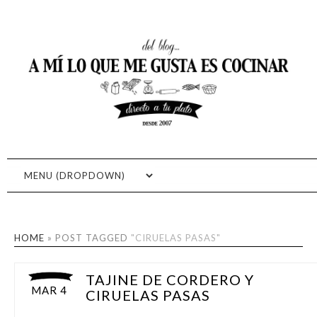
RECETAS FÁCILES DE
RECETAS DE COCINA, RECETAS CASERAS, RECETAS FÁCILES,
FOTOGRAFÍA GASTRONÓMICA, COCINA RÁPIDA, APRENDE A
COCINA: A MI LO QUE ME
COCINAR
GUSTA ES COCINAR
HOME
»
POST TAGGED
"CIRUELAS PASAS"
TAJINE DE CORDERO Y
MAR 4
CIRUELAS PASAS