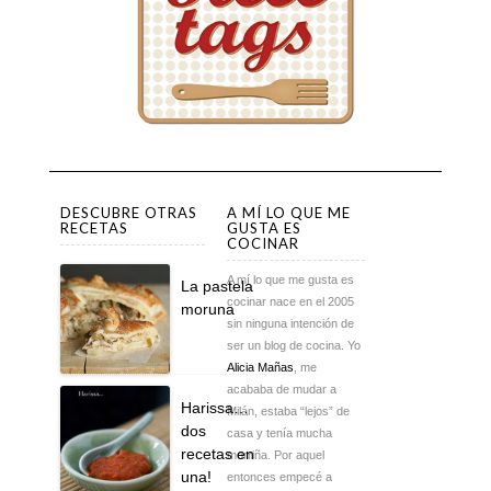
DESCUBRE OTRAS
A MÍ LO QUE ME
RECETAS
GUSTA ES
COCINAR
A mí lo que me gusta es
La pastela
cocinar nace en el 2005
moruna
sin ninguna intención de
ser un blog de cocina. Yo
Alicia Mañas
, me
acababa de mudar a
Harissa…
Milán, estaba “lejos” de
dos
casa y tenía mucha
recetas en
morriña. Por aquel
una!
entonces empecé a