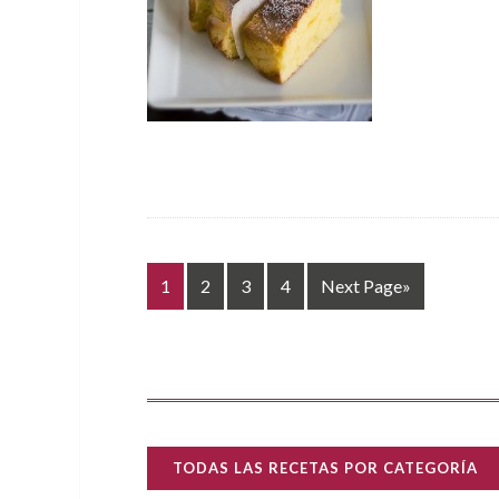
1
2
3
4
Next Page»
TODAS LAS RECETAS POR CATEGORÍA