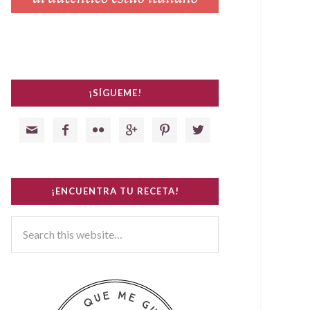
¡SÍGUEME!






¡ENCUENTRA TU RECETA!