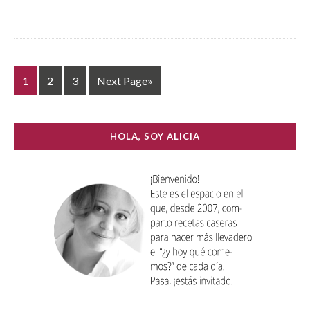
1
2
3
Next Page»
HOLA, SOY ALICIA