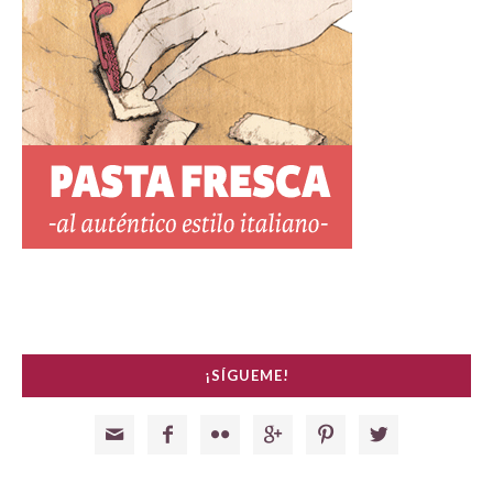
¡SÍGUEME!





