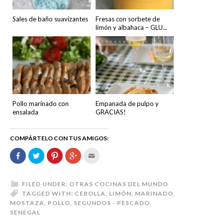
Sales de baño suavizantes
Fresas con sorbete de
limón y albahaca – GLU...
Pollo marinado con
Empanada de pulpo y
ensalada
GRACIAS!
COMPÁRTELO CON TUS AMIGOS:
Comparte
Haz
Haz
Haz
Hac
en
clic
clic
clic
clic
Facebook
para
para
para
para
(Se
compartir
compartir
compartir
enviar
abre
en
en
en
por
en
Twitter
Pinterest
Google+
correo
FILED UNDER:
OTRAS COCINAS DEL MUNDO
una
(Se
(Se
(Se
electrónico
TAGGED WITH:
CEBOLLA
,
LIMÓN
,
MARINADO
,
ventana
abre
abre
abre
a
nueva)
en
en
en
un
MOSTAZA
,
POLLO
,
SEGUNDOS - PESCADO
,
una
una
una
amigo
SENEGAL
ventana
ventana
ventana
(Se
nueva)
nueva)
nueva)
abre