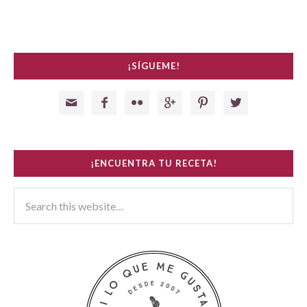
¡SÍGUEME!






¡ENCUENTRA TU RECETA!