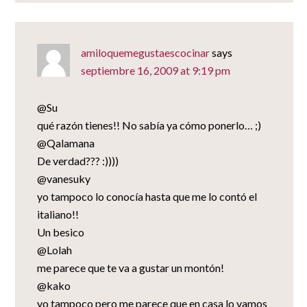
amiloquemegustaescocinar
says
septiembre 16, 2009 at 9:19 pm
@Su
qué razón tienes!! No sabía ya cómo ponerlo… ;)
@Qalamana
De verdad??? :))))
@vanesuky
yo tampoco lo conocía hasta que me lo contó el
italiano!!
Un besico
@Lolah
me parece que te va a gustar un montón!
@kako
yo tampoco pero me parece que en casa lo vamos