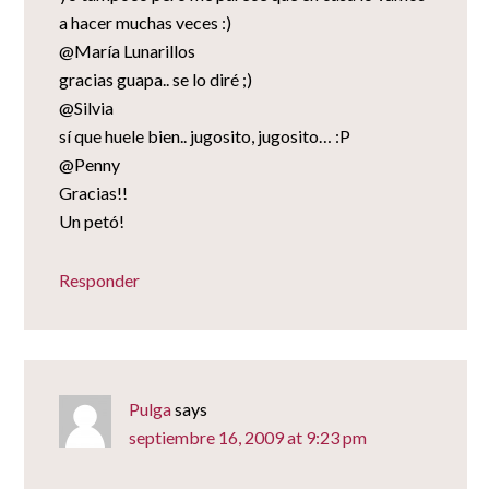
a hacer muchas veces :)
@María Lunarillos
gracias guapa.. se lo diré ;)
@Silvia
sí que huele bien.. jugosito, jugosito… :P
@Penny
Gracias!!
Un petó!
Responder
Pulga
says
septiembre 16, 2009 at 9:23 pm