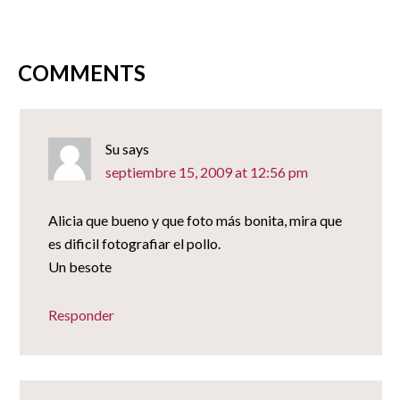
en
una
ventana
nueva)
COMMENTS
Su
says
septiembre 15, 2009 at 12:56 pm
Alicia que bueno y que foto más bonita, mira que
es dificil fotografiar el pollo.
Un besote
Responder