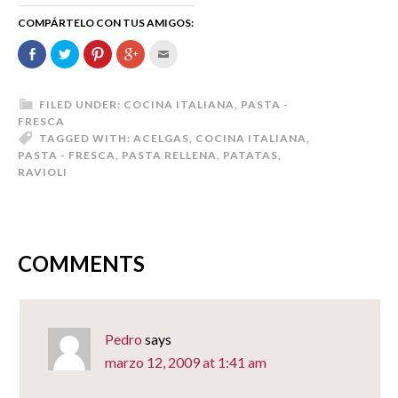
COMPÁRTELO CON TUS AMIGOS:
Comparte
Haz
Haz
Haz
Hac
en
clic
clic
clic
clic
Facebook
para
para
para
para
(Se
compartir
compartir
compartir
enviar
abre
en
en
en
por
en
Twitter
Pinterest
Google+
correo
FILED UNDER:
COCINA ITALIANA
,
PASTA -
una
(Se
(Se
(Se
electrónico
FRESCA
ventana
abre
abre
abre
a
nueva)
en
en
en
un
TAGGED WITH:
ACELGAS
,
COCINA ITALIANA
,
una
una
una
amigo
PASTA - FRESCA
,
PASTA RELLENA
,
PATATAS
,
ventana
ventana
ventana
(Se
nueva)
nueva)
nueva)
abre
RAVIOLI
en
una
ventana
nueva)
COMMENTS
Pedro
says
marzo 12, 2009 at 1:41 am