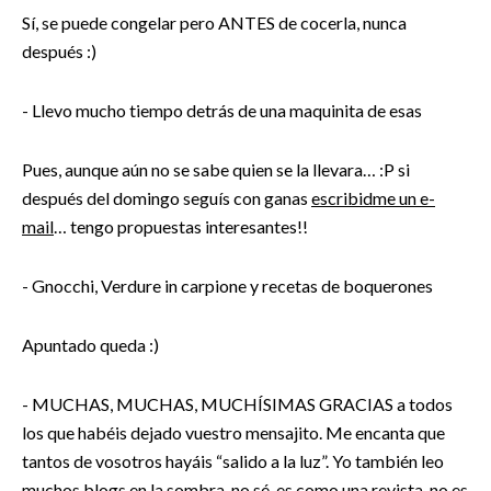
Sí, se puede congelar pero ANTES de cocerla, nunca
después :)
- Llevo mucho tiempo detrás de una maquinita de esas
Pues, aunque aún no se sabe quien se la llevara… :P si
después del domingo seguís con ganas
escribidme un e-
mail
… tengo propuestas interesantes!!
- Gnocchi, Verdure in carpione y recetas de boquerones
Apuntado queda :)
- MUCHAS, MUCHAS, MUCHÍSIMAS GRACIAS a todos
los que habéis dejado vuestro mensajito. Me encanta que
tantos de vosotros hayáis “salido a la luz”. Yo también leo
muchos blogs en la sombra, no sé, es como una revista, no es