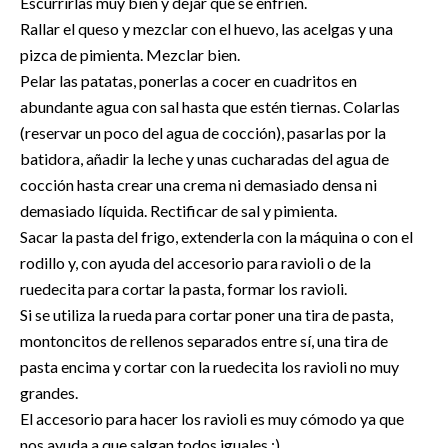
Escurrirlas muy bien y dejar que se enfríen.
Rallar el queso y mezclar con el huevo, las acelgas y una
pizca de pimienta. Mezclar bien.
Pelar las patatas, ponerlas a cocer en cuadritos en
abundante agua con sal hasta que estén tiernas. Colarlas
(reservar un poco del agua de cocción), pasarlas por la
batidora, añadir la leche y unas cucharadas del agua de
cocción hasta crear una crema ni demasiado densa ni
demasiado líquida. Rectificar de sal y pimienta.
Sacar la pasta del frigo, extenderla con la máquina o con el
rodillo y, con ayuda del accesorio para ravioli o de la
ruedecita para cortar la pasta, formar los ravioli.
Si se utiliza la rueda para cortar poner una tira de pasta,
montoncitos de rellenos separados entre sí, una tira de
pasta encima y cortar con la ruedecita los ravioli no muy
grandes.
El accesorio para hacer los ravioli es muy cómodo ya que
nos ayuda a que salgan todos iguales :)