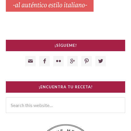
¡SÍGUEME!






¡ENCUENTRA TU RECETA!