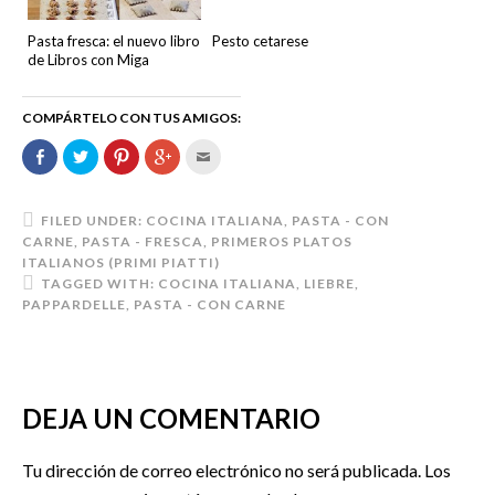
Pasta fresca: el nuevo libro
Pesto cetarese
de Libros con Miga
COMPÁRTELO CON TUS AMIGOS:
Comparte
Haz
Haz
Haz
Hac
en
clic
clic
clic
clic
Facebook
para
para
para
para
(Se
compartir
compartir
compartir
enviar
abre
en
en
en
por
en
Twitter
Pinterest
Google+
correo
FILED UNDER:
COCINA ITALIANA
,
PASTA - CON
una
(Se
(Se
(Se
electrónico
CARNE
,
PASTA - FRESCA
,
PRIMEROS PLATOS
ventana
abre
abre
abre
a
nueva)
en
en
en
un
ITALIANOS (PRIMI PIATTI)
una
una
una
amigo
TAGGED WITH:
COCINA ITALIANA
,
LIEBRE
,
ventana
ventana
ventana
(Se
nueva)
nueva)
nueva)
abre
PAPPARDELLE
,
PASTA - CON CARNE
en
una
ventana
nueva)
DEJA UN COMENTARIO
Tu dirección de correo electrónico no será publicada.
Los