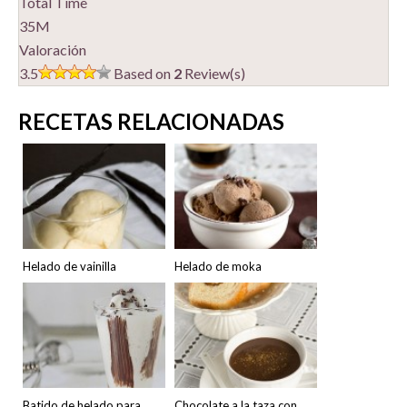
Total Time
35M
Valoración
3.5
Based on
2
Review(s)
RECETAS RELACIONADAS
Helado de vainilla
Helado de moka
Batido de helado para
Chocolate a la taza con