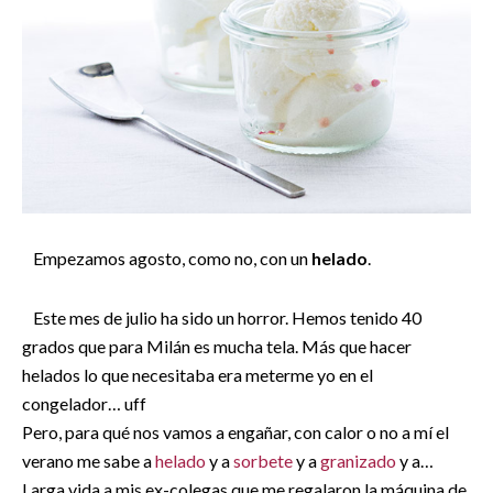
Empezamos agosto, como no, con un
helado
.
Este mes de julio ha sido un horror. Hemos tenido 40
grados que para Milán es mucha tela. Más que hacer
helados lo que necesitaba era meterme yo en el
congelador… uff
Pero, para qué nos vamos a engañar, con calor o no a mí el
verano me sabe a
helado
y a
sorbete
y a
granizado
y a…
Larga vida a mis ex-colegas que me regalaron la máquina de