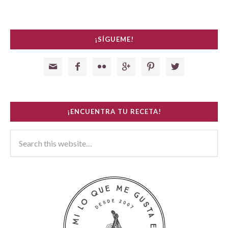
¡SÍGUEME!






¡ENCUENTRA TU RECETA!