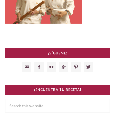
¡SÍGUEME!






¡ENCUENTRA TU RECETA!