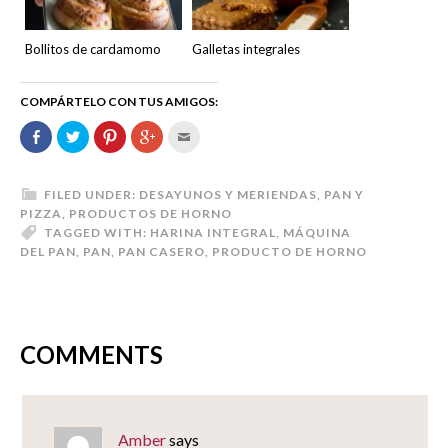
Bollitos de cardamomo
Galletas integrales
COMPÁRTELO CON TUS AMIGOS:
Comparte
Haz
Haz
Haz
Hac
en
clic
clic
clic
clic
Facebook
para
para
para
para
(Se
compartir
compartir
compartir
enviar
abre
en
en
en
por
en
Twitter
Pinterest
Google+
correo
FILED UNDER:
DESAYUNOS Y MERIENDAS
,
PAN Y
una
(Se
(Se
(Se
electrónico
PIZZA
,
PRODUCTOS DE HORNO
ventana
abre
abre
abre
a
nueva)
en
en
en
un
TAGGED WITH:
HARINA INTEGRAL
,
MÁQUINA
una
una
una
amigo
DEL PAN
,
PAN
,
PAN CASERO
,
PRODUCTO DE HORNO
ventana
ventana
ventana
(Se
nueva)
nueva)
nueva)
abre
en
una
ventana
nueva)
COMMENTS
Amber
says