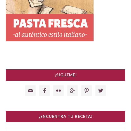
¡SÍGUEME!






¡ENCUENTRA TU RECETA!