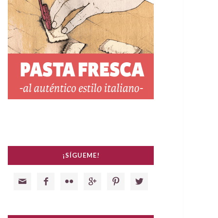
¡SÍGUEME!





