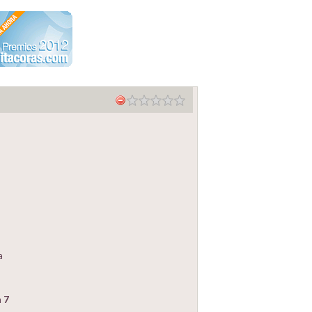
a
n
7