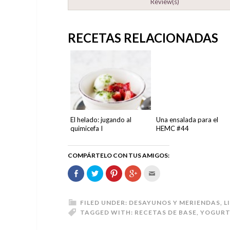
Review(s)
RECETAS RELACIONADAS
El helado: jugando al
Una ensalada para el
quimicefa I
HEMC #44
COMPÁRTELO CON TUS AMIGOS:
Comparte
Haz
Haz
Haz
Hac
en
clic
clic
clic
clic
Facebook
para
para
para
para
(Se
compartir
compartir
compartir
enviar
abre
en
en
en
por
en
Twitter
Pinterest
Google+
correo
FILED UNDER:
DESAYUNOS Y MERIENDAS
,
L
una
(Se
(Se
(Se
electrónico
TAGGED WITH:
RECETAS DE BASE
,
YOGURT
ventana
abre
abre
abre
a
nueva)
en
en
en
un
una
una
una
amigo