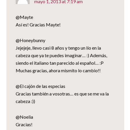
mayo 1, 2013 at 7:19 am
@Mayte
Así es! Gracias Mayte!
@Honeybunny
Jejejeje, llevo casi 8 años y tengo un lío en la
cabeza que ya te puedes imaginar… :) Además,
siendo el italiano tan parecido al español… :P
Muchas gracias, ahora mismito lo cambio!!
@El cajón de las especias
Gracias también a vosotras… es que se me va la
cabeza :))
@Noelia
Gracias!