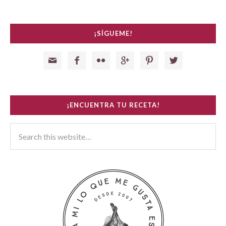
¡SÍGUEME!






¡ENCUENTRA TU RECETA!