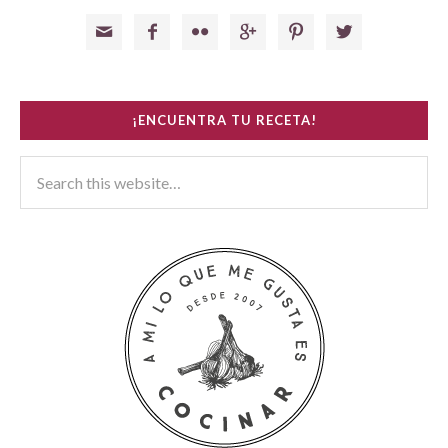






¡ENCUENTRA TU RECETA!