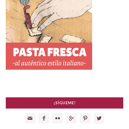
¡SÍGUEME!





