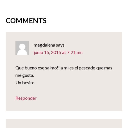
nueva)
nueva)
nueva)
abre
en
una
ventana
nueva)
COMMENTS
magdalena
says
junio 15, 2015 at 7:21 am
Que bueno ese salmo!! a mi es el pescado que mas
me gusta.
Un besito
Responder