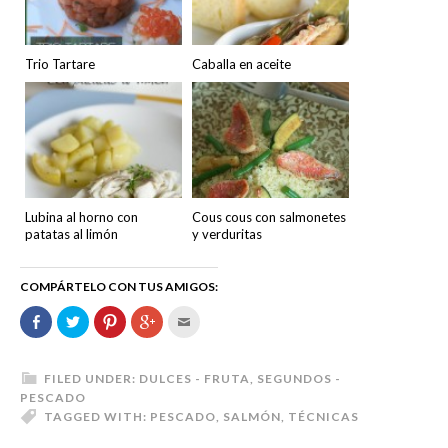
Trio Tartare
Caballa en aceite
Lubina al horno con
Cous cous con salmonetes
patatas al limón
y verduritas
COMPÁRTELO CON TUS AMIGOS:
Comparte
Haz
Haz
Haz
Hac
en
clic
clic
clic
clic
Facebook
para
para
para
para
(Se
compartir
compartir
compartir
enviar
abre
en
en
en
por
en
Twitter
Pinterest
Google+
correo
FILED UNDER:
DULCES - FRUTA
,
SEGUNDOS -
una
(Se
(Se
(Se
electrónico
PESCADO
ventana
abre
abre
abre
a
nueva)
en
en
en
un
TAGGED WITH:
PESCADO
,
SALMÓN
,
TÉCNICAS
una
una
una
amigo
ventana
ventana
ventana
(Se