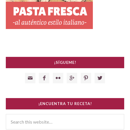
¡SÍGUEME!






¡ENCUENTRA TU RECETA!