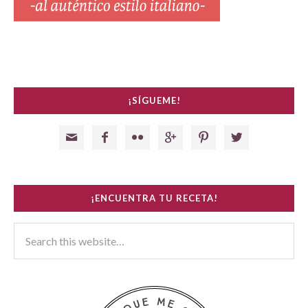
¡SÍGUEME!






¡ENCUENTRA TU RECETA!