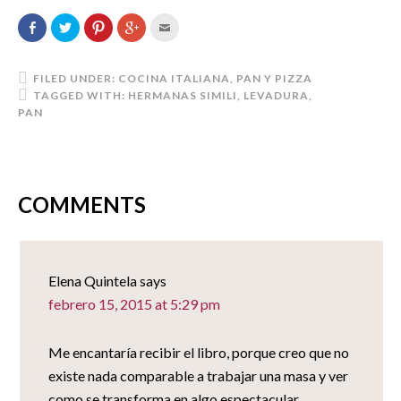
Comparte
Haz
Haz
Haz
Hac
en
clic
clic
clic
clic
Facebook
para
para
para
para
(Se
compartir
compartir
compartir
enviar
abre
en
en
en
por
en
Twitter
Pinterest
Google+
correo
FILED UNDER:
COCINA ITALIANA
,
PAN Y PIZZA
una
(Se
(Se
(Se
electrónico
TAGGED WITH:
HERMANAS SIMILI
,
LEVADURA
,
ventana
abre
abre
abre
a
nueva)
en
en
en
un
PAN
una
una
una
amigo
ventana
ventana
ventana
(Se
nueva)
nueva)
nueva)
abre
en
una
ventana
nueva)
COMMENTS
Elena Quintela
says
febrero 15, 2015 at 5:29 pm
Me encantaría recibir el libro, porque creo que no
existe nada comparable a trabajar una masa y ver
como se transforma en algo espectacular