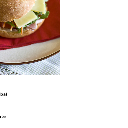
oba)
nte