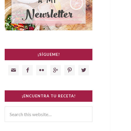
¡SÍGUEME!






¡ENCUENTRA TU RECETA!