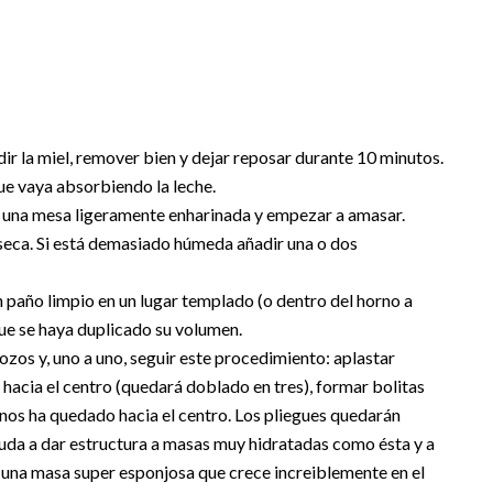
ir la miel, remover bien y dejar reposar durante 10 minutos.
ue vaya absorbiendo la leche.
r a una mesa ligeramente enharinada y empezar a amasar.
seca. Si está demasiado húmeda añadir una o dos
 paño limpio en un lugar templado (o dentro del horno a
ue se haya duplicado su volumen.
ozos y, uno a uno, seguir este procedimiento: aplastar
 hacia el centro (quedará doblado en tres), formar bolitas
nos ha quedado hacia el centro. Los pliegues quedarán
yuda a dar estructura a masas muy hidratadas como ésta y a
en una masa super esponjosa que crece increiblemente en el