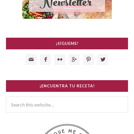
¡SÍGUEME!






¡ENCUENTRA TU RECETA!