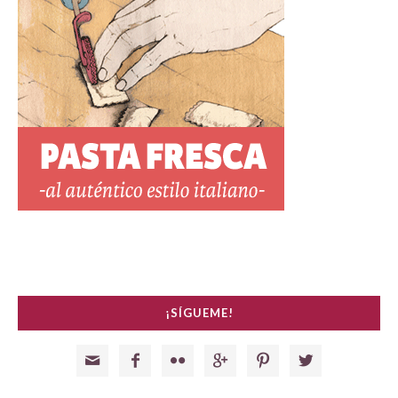
¡SÍGUEME!





